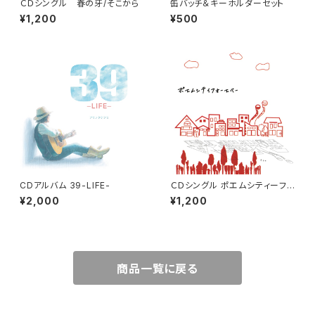
ＣＤシングル 春の牙/そこから
缶バッチ＆キーホルダーセット
¥1,200
¥500
CDアルバム 39-LIFE-
ＣＤシングル ポエムシティーフォ
ーエバー
¥2,000
¥1,200
商品一覧に戻る